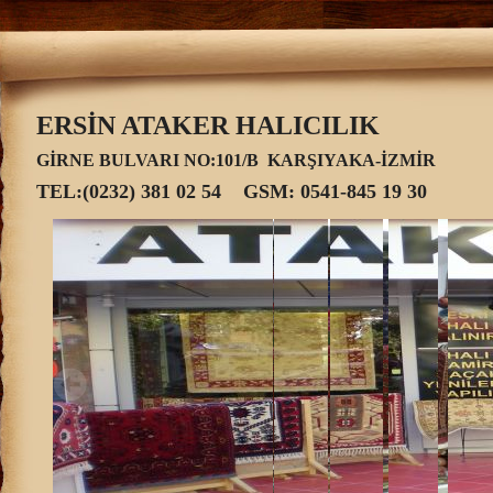
ERSİN ATAKER HALICILIK
GİRNE BULVARI NO:101/B
KARŞIYAKA-İZMİ
TEL:(0232) 381 02 54 GSM: 0541-845 19 30
ELDOKUMA SAÇAK TAMİRİ EL
DOKUMA HALI SATIŞI